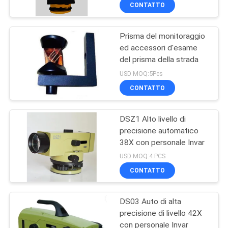
della stazione totale
CONTROLLO
CONTATTO
DI
Prisma del monitoraggio
QUALITÀ
6
ed accessori d'esame
del prisma della strada
Strumento di
CONTATTICI
USD MOQ:5Pcs
indagine del
CONTATTO
teodolite
NOTIZIE
DSZ1 Alto livello di
precisione automatico
CASI
38X con personale Invar
9
USD MOQ:4 PCS
MAPPA
Strumenti ed
CONTATTO
DEL
accessori del laser
DS03 Auto di alta
SITO
precisione di livello 42X
con personale Invar