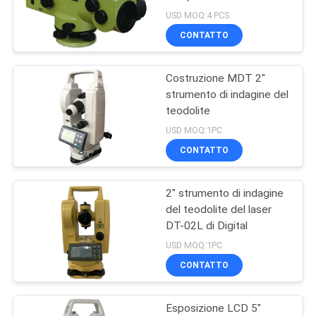
PRIVACY
USD MOQ:4 PCS
POLICY
CONTATTO
6
Costruzione MDT 2"
GNSS RTK
strumento di indagine del
teodolite
USD MOQ:1PC
CONTATTO
2" strumento di indagine
24
del teodolite del laser
Accessori d'esame
DT-02L di Digital
USD MOQ:1PC
del prisma
CONTATTO
Esposizione LCD 5"