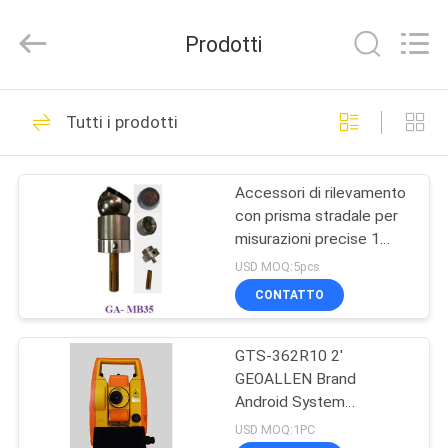
2020
-
2025
Prodotti
GEO-
ALLEN
CO.,LTD..
All
Rights
CASA
15
Reserved.
Tutti i prodotti
Strumento totale di
PRODOTTI
indagine della
Accessori di rilevamento
con prisma stradale per
stazione
CIRCA
misurazioni precise 1
NOI
pollice
USD MOQ:5pcs
CONTATTO
15
GIRO
Strumento livellato
GTS-362R10 2'
DELLA
GEOALLEN Brand
FABBRICA
automatico di
Android System
Strumento di rilevazione
USD MOQ:1PC
indagine