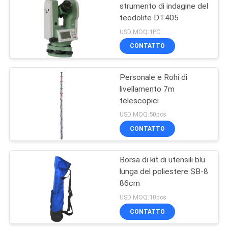
strumento di indagine del
teodolite DT405
6
USD MOQ:1PC
Accessori d'esame
CONTATTO
dell'adattatore di
Personale e Rohi di
tricuspide
livellamento 7m
telescopici
USD MOQ:50pcs
CONTATTO
8
Strumenti e
Borsa di kit di utensili blu
lunga del poliestere SB-8
treppiedi di Pali
86cm
USD MOQ:10pcs
CONTATTO