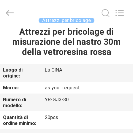
2020
-
2025
GEO-
ALLEN
Attrezzi per bricolage
CO.,LTD..
All
Rights
Attrezzi per bricolage di
CASA
Reserved.
misurazione del nastro 30m
PRODOTTI
della vetroresina rossa
CIRCA
Luogo di
La CINA
origine:
NOI
Marca:
as your request
GIRO
Numero di
YR-GJ3-30
modello:
DELLA
FABBRICA
Quantità di
20pcs
ordine minimo: