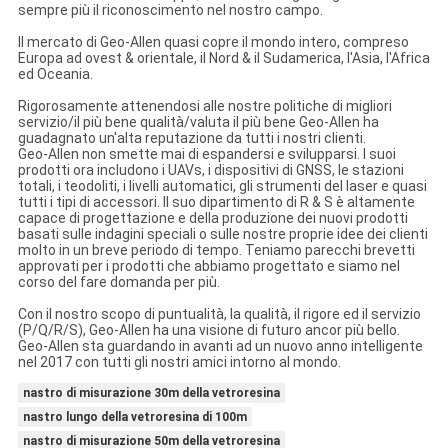
sempre più il riconoscimento nel nostro campo.
Il mercato di Geo-Allen quasi copre il mondo intero, compreso
Europa ad ovest & orientale, il Nord & il Sudamerica, l'Asia, l'Africa
ed Oceania.
Rigorosamente attenendosi alle nostre politiche di migliori
servizio/il più bene qualità/valuta il più bene Geo-Allen ha
guadagnato un'alta reputazione da tutti i nostri clienti.
Geo-Allen non smette mai di espandersi e svilupparsi. I suoi
prodotti ora includono i UAVs, i dispositivi di GNSS, le stazioni
totali, i teodoliti, i livelli automatici, gli strumenti del laser e quasi
tutti i tipi di accessori. Il suo dipartimento di R & S è altamente
capace di progettazione e della produzione dei nuovi prodotti
basati sulle indagini speciali o sulle nostre proprie idee dei clienti
molto in un breve periodo di tempo. Teniamo parecchi brevetti
approvati per i prodotti che abbiamo progettato e siamo nel
corso del fare domanda per più.
Con il nostro scopo di puntualità, la qualità, il rigore ed il servizio
(P/Q/R/S), Geo-Allen ha una visione di futuro ancor più bello.
Geo-Allen sta guardando in avanti ad un nuovo anno intelligente
nel 2017 con tutti gli nostri amici intorno al mondo.
nastro di misurazione 30m della vetroresina
nastro lungo della vetroresina di 100m
nastro di misurazione 50m della vetroresina