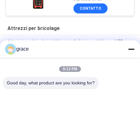
CONTATTO
Attrezzi per bricolage
Attrezzi per bricolage del tester di distanza del laser di PD-
56N 60M
grace
Telemetro tenuto in mano del laser di 100m IP54 Digital
9:13 PM
Attrezzi per bricolage manuali del telemetro 80m del laser di
PD-58N
Good day, what product are you looking for?
Categorie popolari
Tutti
Strumento Totale Di 
Strumento Livellato 
Indagine Della 
Automatico Di 
Stazione
Indagine
Strumento Di 
Strumenti Ed 
Indagine Del 
Accessori Del Laser