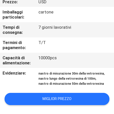
Prezzo:
USD
CONTROLLO
DI
Imballaggi
cartone
particolari:
QUALITÀ
Tempi di
7 giorni lavorativi
consegna:
CONTATTICI
Termini di
T/T
pagamento:
NOTIZIE
Capacità di
10000pcs
alimentazione:
CASI
Evidenziare:
,
nastro di misurazione 30m della vetroresina
,
nastro lungo della vetroresina di 100m
nastro di misurazione 50m della vetroresina
MAPPA
DEL
MIGLIOR PREZZO
SITO