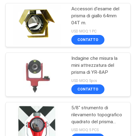
Accessori d'esame del
8
prisma di giallo 64mm
Prisma Palo di
04T m.
USD MOQ:1 PC
indagine
CONTATTO
Indagine che misura la
mini attrezzatura del
prisma di YR-8AP
5
USD MOQ:5pcs
Fibra Palo del
CONTATTO
carbonio di GPS
5/8" strumento di
rilevamento topografico
quadrato del prisma
dell'adattatore 64mm
USD MOQ:5 PCS