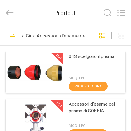
2020
-
2025
Prodotti
GEO-
ALLEN
CO.,LTD..
All
Rights
CASA
15
Reserved.
La Cina Accessori d'esame del prisma
Strumento totale di
PRODOTTI
indagine della
HOT
04S scelgono il prisma
stazione
CIRCA
NOI
MOQ:1 PC
RICHIESTA ORA
15
GIRO
Strumento livellato
HOT
Accessori d'esame del
DELLA
prisma di SOKKIA
FABBRICA
automatico di
MOQ:1 PC
indagine