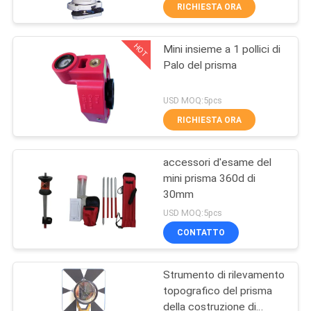
CONTROLLO
RICHIESTA ORA
DI
HOT
Mini insieme a 1 pollici di
QUALITÀ
6
Palo del prisma
Strumento di
CONTATTICI
USD MOQ:5pcs
indagine del
RICHIESTA ORA
teodolite
NOTIZIE
accessori d'esame del
mini prisma 360d di
CASI
30mm
9
USD MOQ:5pcs
MAPPA
Strumenti ed
CONTATTO
DEL
accessori del laser
Strumento di rilevamento
SITO
topografico del prisma
della costruzione di