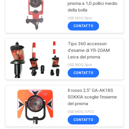
prisma a 1,0 pollici medio
della bolla
6
USD MOQ:5pcs
Accessori d'esame
CONTATTO
dell'adattatore di
Tipo 360 accessori
tricuspide
d'esame di YR-20AM
Leica del prisma
USD MOQ:5pcs
CONTATTO
8
Strumenti e
Il rosso 2,5" GA-AK18S
SOKKIA sceglie l'insieme
treppiedi di Pali
del prisma
USD MOQ:5 PCS
CONTATTO