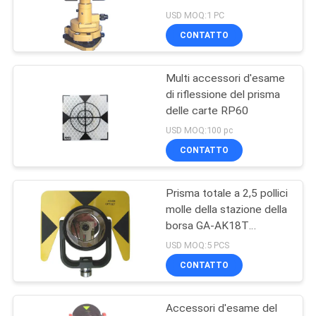
PRIVACY
strade 64mm
USD MOQ:1 PC
POLICY
CONTATTO
6
Multi accessori d'esame
GNSS RTK
di riflessione del prisma
delle carte RP60
USD MOQ:100 pc
CONTATTO
Prisma totale a 2,5 pollici
24
molle della stazione della
Accessori d'esame
borsa GA-AK18T
TOPCON
USD MOQ:5 PCS
del prisma
CONTATTO
Accessori d'esame del