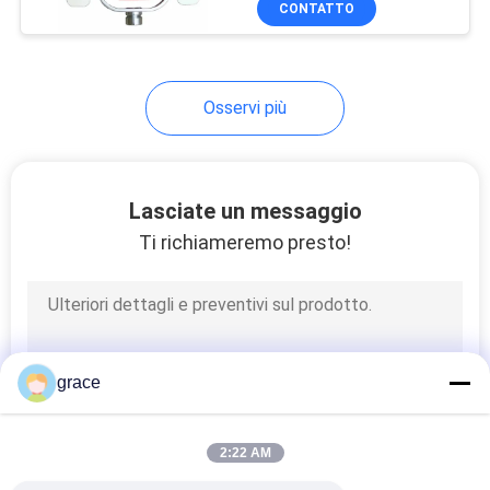
CONTATTO
2
Maglia riflettente di
sicurezza
Osservi più
Lasciate un messaggio
Ti richiameremo presto!
2
Borsa di kit di
utensili
grace
2:22 AM
1