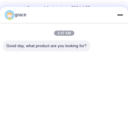
accessori d'esame del mini prisma 360d di 30mm
grace
Strumento di rilevamento topografico del prisma della
costruzione di strade 64mm
2:47 AM
Multi accessori d'esame di riflessione del prisma delle carte
RP60
Good day, what product are you looking for?
Categorie popolari
Tutti
Strumento Totale Di 
Strumento Livellato 
Indagine Della 
Automatico Di 
Stazione
Indagine
Strumento Di 
Strumenti Ed 
Indagine Del 
Accessori Del Laser
Teodolite
Accessori D'esame 
GNSS RTK
Del Prisma
Accessori D'esame 
Strumenti E 