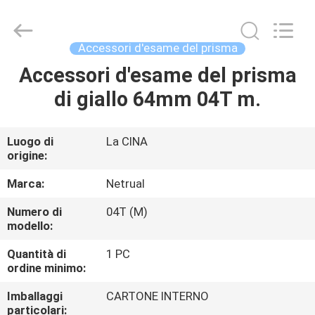
2020
-
2025
GEO-
ALLEN
Accessori d'esame del prisma
CO.,LTD..
All
Rights
Accessori d'esame del prisma
CASA
Reserved.
di giallo 64mm 04T m.
PRODOTTI
Luogo di
La CINA
origine:
CIRCA
NOI
Marca:
Netrual
Numero di
04T (M)
modello:
GIRO
DELLA
Quantità di
1 PC
ordine minimo:
FABBRICA
Imballaggi
CARTONE INTERNO
particolari: