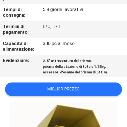
CONTROLLO
Tempi di
5·8 giorni lavorativi
DI
consegna:
QUALITÀ
Termini di
L/C, T/T
pagamento:
CONTATTICI
Capacità di
300 pc al mese
alimentazione:
NOTIZIE
Evidenziare:
,
,
2
5" attrezzatura del prisma
,
prisma della stazione di totale 1.15kg
accessori d'esame del prisma di 04T m.
CASI
MIGLIOR PREZZO
MAPPA
DEL
SITO