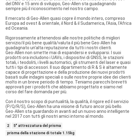
del DNV e 15 anni di sviluppo, Geo-Allen sta guadagnando
sempre più il riconoscimento nel nostro campo.
Il mercato di Geo-Allen quasi copre il mondo intero, compreso
Europa ad ovest & orientale, il Nord & il Sudamerica, l'Asia, l'Africa
ed Oceania.
Rigorosamente attenendosi alle nostre politiche di migliori
servizio/il più bene qualità/valuta il più bene Geo-Allen ha
guadagnato un'alta reputazione da tutti i nostri clienti.
Geo-Allen non smette mai di espandersi e svilupparsi. I suoi
prodotti ora includono i UAVs, i dispositivi di GNSS, le stazioni
totali, i teodoliti, i livelli automatici, gli strumenti del laser e quasi
tutti i tipi di accessori. Il suo dipartimento di R & S è altamente
capace di progettazione e della produzione dei nuovi prodotti
basati sulle indagini speciali o sulle nostre proprie idee dei clienti
molto in un breve periodo di tempo. Teniamo parecchi brevetti
approvati per i prodotti che abbiamo progettato e siamo nel
corso del fare domanda per più.
Con il nostro scopo di puntualità, la qualità, il rigore ed il servizio
(P/Q/R/S), Geo-Allen ha una visione di futuro ancor più bello.
Geo-Allen sta guardando in avanti ad un nuovo anno intelligente
nel 2017 con tutti gli nostri amici intorno al mondo.
2
5" attrezzatura del prisma
prisma della stazione di totale 1.15kg