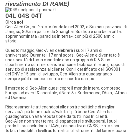
rivestimento DI RAME)
04L 04S 04T
Circa noi
Geo-Allen Co., srl è stato fondato nel 2002, a Suzhou, provincia di
Jiangsu, 80km a partire da Shanghai. Suzhou è una bella città,
soprannominata «paradiso in terra», con più di 2500 anni di
storia.
Questo maggio, Geo-Allen celebrerà i suoi 17 anni di
anniversario. Durante i 17 anni scorsi, Geo-Allen è diventato è
una società di fama mondiale con un gruppo di R & S, un
dipartimento commerciale, le officine fabbricanti e un gruppo di
servizio di assistenza al cliente. Con il certificato del ISO9001
del DNV e 15 anni di sviluppo, Geo-Allen sta guadagnando
sempre più il riconoscimento nel nostro campo.
Il mercato di Geo-Allen quasi copre il mondo intero, compreso
Europa ad ovest & orientale, il Nord & il Sudamerica, l'Asia, l'Africa
ed Oceania.
Rigorosamente attenendosi alle nostre politiche di migliori
servizio/il più bene qualità/valuta il più bene Geo-Allen ha
guadagnato un'alta reputazione da tutti i nostri clienti.
Geo-Allen non smette mai di espandersi e svilupparsi. I suoi
prodotti ora includono i UAVs, i dispositivi di GNSS, le stazioni
totali, i teodoliti, i livelli automatici, gli strumenti del laser e quasi