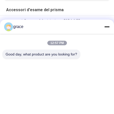
Accessori d'esame del prisma
accessori d'esame del mini prisma 360d di 30mm
grace
Strumento di rilevamento topografico del prisma della
costruzione di strade 64mm
12:57 PM
Multi accessori d'esame di riflessione del prisma delle carte
RP60
Good day, what product are you looking for?
Categorie popolari
Tutti
Strumento Totale Di 
Strumento Livellato 
Indagine Della 
Automatico Di 
Stazione
Indagine
Strumento Di 
Strumenti Ed 
Indagine Del 
Accessori Del Laser
Teodolite
Accessori D'esame 
GNSS RTK