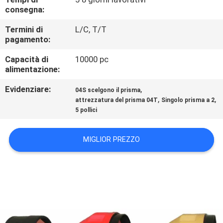
CONTROLLO
consegna:
DI
Termini di
L/C, T/T
QUALITÀ
pagamento:
Capacità di
10000 pc
alimentazione:
CONTATTICI
Evidenziare:
,
04S scelgono il prisma
,
,
attrezzatura del prisma 04T
Singolo prisma a 2
NOTIZIE
5 pollici
CASI
MIGLIOR PREZZO
MAPPA
DEL
SITO