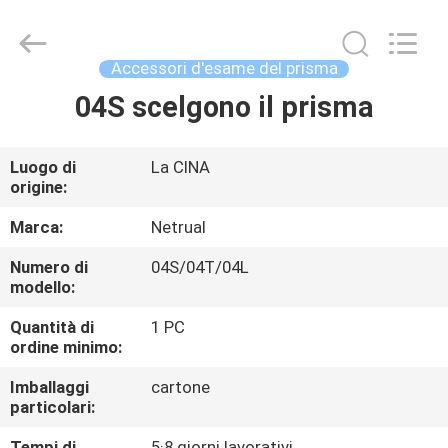
2020
-
2025
GEO-
ALLEN
Accessori d'esame del prisma
CO.,LTD..
All
Rights
04S scelgono il prisma
CASA
Reserved.
PRODOTTI
Luogo di
La CINA
origine:
CIRCA
Marca:
Netrual
NOI
Numero di
04S/04T/04L
modello:
GIRO
Quantità di
1 PC
ordine minimo:
DELLA
Imballaggi
cartone
FABBRICA
particolari:
Tempi di
5·8 giorni lavorativi