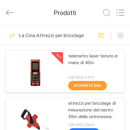
2020
-
2025
Prodotti
GEO-
ALLEN
CO.,LTD..
All
Rights
CASA
15
Reserved.
La Cina Attrezzi per bricolage
Strumento totale di
PRODOTTI
indagine della
HOT
telemetro laser tenuto in
mano di 40m
stazione
CIRCA
NOI
USD MOQ:5 PCS
RICHIESTA ORA
15
GIRO
Strumento livellato
attrezzi per bricolage di
DELLA
misurazione del nastro
FABBRICA
automatico di
30m della vetroresina
rossa
USD MOQ:20pcs
indagine