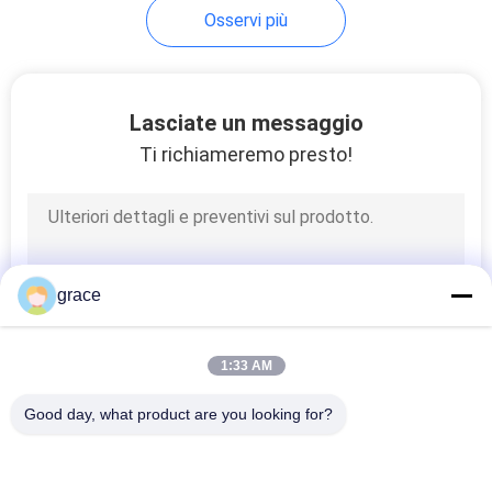
Osservi più
6
Accessori d'esame
Lasciate un messaggio
dell'adattatore di
Ti richiameremo presto!
tricuspide
8
grace
Strumenti e
1:33 AM
treppiedi di Pali
Good day, what product are you looking for?
Categorie popolari
Tutti