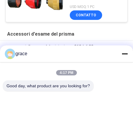
USD MOQ:1 PC
CONTATTO
Accessori d'esame del prisma
accessori d'esame del mini prisma 360d di 30mm
grace
Strumento di rilevamento topografico del prisma della
costruzione di strade 64mm
4:17 PM
Multi accessori d'esame di riflessione del prisma delle carte
RP60
Good day, what product are you looking for?
Categorie popolari
Tutti
Strumento Totale Di 
Strumento Livellato 
Indagine Della 
Automatico Di 
Stazione
Indagine
Strumento Di 
Strumenti Ed 