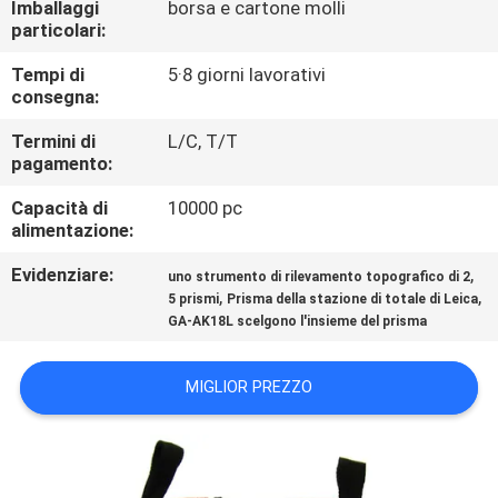
Imballaggi
borsa e cartone molli
CONTROLLO
particolari:
DI
Tempi di
5·8 giorni lavorativi
QUALITÀ
consegna:
Termini di
L/C, T/T
CONTATTICI
pagamento:
Capacità di
10000 pc
NOTIZIE
alimentazione:
Evidenziare:
,
uno strumento di rilevamento topografico di 2
,
,
CASI
5 prismi
Prisma della stazione di totale di Leica
GA-AK18L scelgono l'insieme del prisma
MAPPA
MIGLIOR PREZZO
DEL
SITO