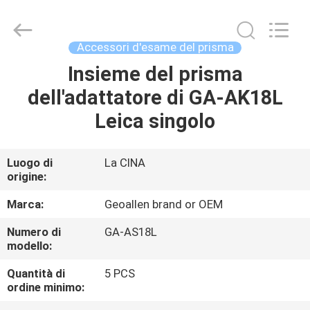
2020
-
2025
GEO-
ALLEN
Accessori d'esame del prisma
CO.,LTD..
All
Rights
Insieme del prisma
CASA
Reserved.
dell'adattatore di GA-AK18L
PRODOTTI
Leica singolo
CIRCA
Luogo di
La CINA
origine:
NOI
Marca:
Geoallen brand or OEM
GIRO
Numero di
GA-AS18L
modello:
DELLA
FABBRICA
Quantità di
5 PCS
ordine minimo: