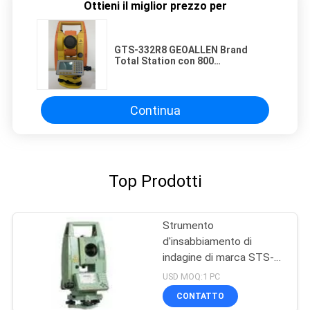
Ottieni il miglior prezzo per
GTS-332R8 GEOALLEN Brand
Total Station con 800
apparecchiature di rilevamento
senza riflettore
Continua
Top Prodotti
Strumento
d'insabbiamento di
indagine di marca STS-
752R6 600M Prismless
USD MOQ:1 PC
Total Station
CONTATTO