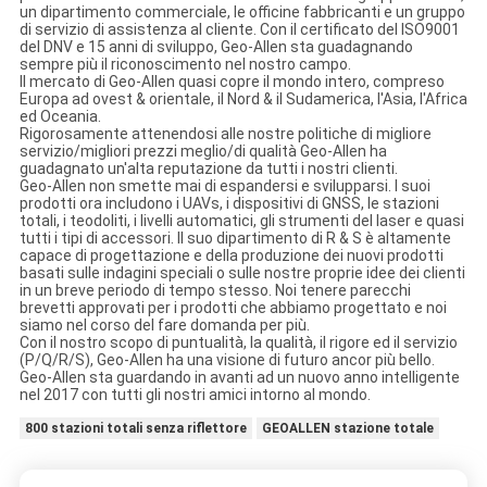
un dipartimento commerciale, le officine fabbricanti e un gruppo
di servizio di assistenza al cliente. Con il certificato del ISO9001
del DNV e 15 anni di sviluppo, Geo-Allen sta guadagnando
sempre più il riconoscimento nel nostro campo.
Il mercato di Geo-Allen quasi copre il mondo intero, compreso
Europa ad ovest & orientale, il Nord & il Sudamerica, l'Asia, l'Africa
ed Oceania.
Rigorosamente attenendosi alle nostre politiche di migliore
servizio/migliori prezzi meglio/di qualità Geo-Allen ha
guadagnato un'alta reputazione da tutti i nostri clienti.
Geo-Allen non smette mai di espandersi e svilupparsi. I suoi
prodotti ora includono i UAVs, i dispositivi di GNSS, le stazioni
totali, i teodoliti, i livelli automatici, gli strumenti del laser e quasi
tutti i tipi di accessori. Il suo dipartimento di R & S è altamente
capace di progettazione e della produzione dei nuovi prodotti
basati sulle indagini speciali o sulle nostre proprie idee dei clienti
in un breve periodo di tempo stesso. Noi tenere parecchi
brevetti approvati per i prodotti che abbiamo progettato e noi
siamo nel corso del fare domanda per più.
Con il nostro scopo di puntualità, la qualità, il rigore ed il servizio
(P/Q/R/S), Geo-Allen ha una visione di futuro ancor più bello.
Geo-Allen sta guardando in avanti ad un nuovo anno intelligente
nel 2017 con tutti gli nostri amici intorno al mondo.
800 stazioni totali senza riflettore
GEOALLEN stazione totale