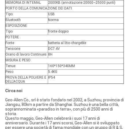
MEMORIA DI INTEMAL
2000KB (annotazione 20000~25000 punti)
PORTO DELLA COMUNICAZIONE DEI DATI
Tipo
USB
Bluetooth
Norma
ESPOSIZIONE
Tipo
fronte doppio
POTERE
Fonte
batteria al litio chargeble
Tensione
DC7.4V
Orario di lavoro Continues
8H
MISURA E PESO
Tenue.
160*150*340MM
Peso
5.4KG
PROVA DELLA POLVERE E
IP54
DELL'ACQUA
Circa noi
Geo-Allen Co., srl è stato fondato nel 2002, a Suzhou, provincia di
Jiangsu, 80km a partire da Shanghai. Suzhou è una bella città,
soprannominata «paradiso in terra», con più di 2500 anni di
storia.
Questo maggio, Geo-Allen celebrerà i suoi 17 anni di
anniversario. Durante i 17 anni scorsi, Geo-Allen si è sviluppato
per essere una società di fama mondiale con un gruppo di R & S,