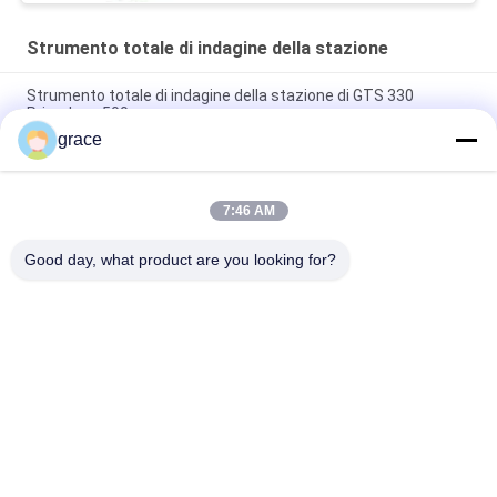
Strumento totale di indagine della stazione
Strumento totale di indagine della stazione di GTS 330
Prismless 500m
grace
GTS 340 5" strumento totale di indagine della stazione di
Prismless 600m
7:46 AM
GTS-332R8 GEOALLEN Brand Total Station con
apparecchiature di rilevazione Bluetooth
Good day, what product are you looking for?
Categorie popolari
Tutti
Strumento Totale Di 
Strumento Livellato 
Indagine Della 
Automatico Di 
Stazione
Indagine
Strumento Di 
Strumenti Ed 
Indagine Del 
Accessori Del Laser
Teodolite