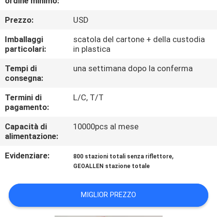
ordine minimo:
CONTROLLO
Prezzo:
USD
DI
QUALITÀ
Imballaggi
scatola del cartone + della custodia
particolari:
in plastica
CONTATTICI
Tempi di
una settimana dopo la conferma
consegna:
Termini di
L/C, T/T
NOTIZIE
pagamento:
Capacità di
10000pcs al mese
CASI
alimentazione:
Evidenziare:
,
800 stazioni totali senza riflettore
MAPPA
GEOALLEN stazione totale
DEL
SITO
MIGLIOR PREZZO