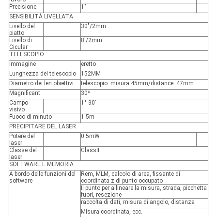
Precisione
1"
SENSIBILITÀ LIVELLATA
Livello del
30"/2mm
piatto
Livello di
8'/2mm
Cicular
TELESCOPIO
Immagine
eretto
Lunghezza del telescopio
152MM
Diametro dei len obiettivi
telescopio: misura 45mm/distance: 47mm
Magnificant
30*
Campo
1° 30'
visivo
Fuoco di minuto
1.5m
PRECIPITARE DEL LASER
Potere del
0.5mW
laser
Classe del
ClassII
laser
SOFTWARE E MEMORIA
A bordo delle funzioni del
Rem, MLM, calcolo di area, fissante di
software
coordinata z di punto occupato
Il punto per allineare la misura, strada, picchetta
fuori, resezione
raccolta di dati, misura di angolo, distanza
Misura coordinata, ecc.