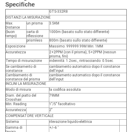
Specifiche
GTS-332R8
DISTANZI LA MISURAZIONE
Max.
un prisma
3.5KM
Distance
(buon
carta di
1000m (basato sullo stato differente)
tempo)
riflessione
prismless
800m (basato sullo stato differente)
Esposizione
Massimo: 999999.99M Min: 1MM
Accuratezza
2+2PPM (con il prisma), 5+2PPM (nessun
prisma, fini)
Tempo di misurazione
indennità: 1.2sec., rintracciando: 0.5sec.
Se cambiamento di
cambiamento automatico dopo il constance
constance
dell'input
Cambiamento di
cambiamento automatico dopo il constance
constance del prisma
dell'input
INCLINI LA MISURAZIONE
Modo di misura
la codifica assoluta
Diam. del piatto del
79MM
Crosshair.
Min. Reading
1"/5" facoltativo
Accuratezza
2"
COMPENSATORE VERTICALE
Sistema
rilevazione liquido-elettrica
Gamma di
+/--6 '
lavoro