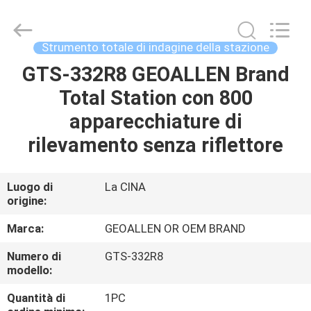
2020
-
2025
GEO-
ALLEN
Strumento totale di indagine della stazione
CO.,LTD..
All
Rights
GTS-332R8 GEOALLEN Brand
CASA
Reserved.
Total Station con 800
PRODOTTI
apparecchiature di
rilevamento senza riflettore
CIRCA
NOI
Luogo di
La CINA
origine:
GIRO
Marca:
GEOALLEN OR OEM BRAND
DELLA
Numero di
GTS-332R8
modello:
FABBRICA
Quantità di
1PC