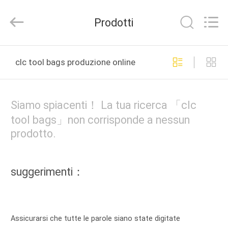
2020
-
2025
Prodotti
GEO-
ALLEN
CO.,LTD..
All
Rights
CASA
Reserved.
clc tool bags produzione online
PRODOTTI
Siamo spiacenti！ La tua ricerca 「clc
CIRCA
tool bags」non corrisponde a nessun
prodotto.
NOI
GIRO
suggerimenti：
DELLA
FABBRICA
Assicurarsi che tutte le parole siano state digitate