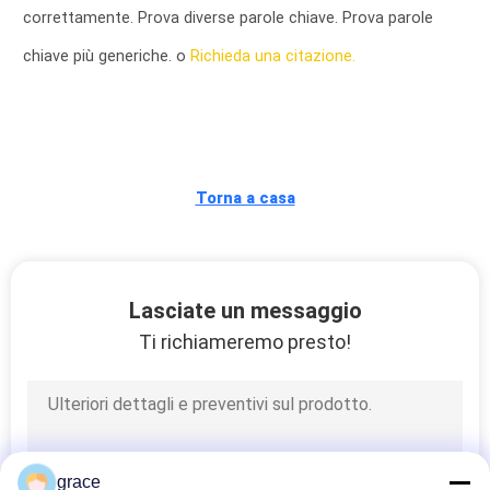
CONTROLLO
correttamente. Prova diverse parole chiave. Prova parole
DI
chiave più generiche. o
Richieda una citazione.
QUALITÀ
CONTATTICI
Torna a casa
NOTIZIE
CASI
Lasciate un messaggio
Ti richiameremo presto!
MAPPA
DEL
SITO
grace