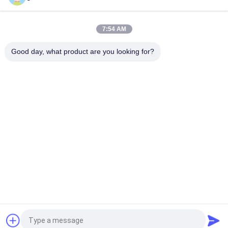
PRIVACY
POLICY
7:54 AM
Good day, what product are you looking for?
Categorie popolari
Tutti
Strumento Totale Di 
Strumento Livellato 
Indagine Della 
Automatico Di 
Stazione
Indagine
Strumento Di 
Strumenti Ed 
Indagine Del 
Accessori Del Laser
Teodolite
Accessori D'esame 
GNSS RTK
Del Prisma
Accessori D'esame 
Strumenti E 
Dell'adattatore Di 
Treppiedi Di Pali
Tricuspide
Richiedi un preventivo