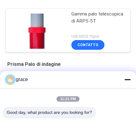
Gamma palo telescopica
di ARP5-5T
USD MOQ:10pcs
CONTATTO
Prisma Palo di indagine
Vite che preme il prisma Palo di indagine di APP3.6MBS 148cm
grace
Prisma Palo di indagine del rilascio rapido CLS4.6M
11:21 PM
Vite di YR-2MSPL che preme la gamma palo di indagine di
115cm
Good day, what product are you looking for?
Categorie popolari
Tutti