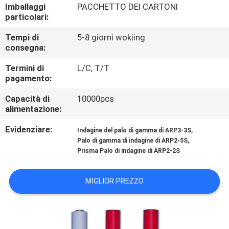
CONTROLLO
Imballaggi
PACCHETTO DEI CARTONI
particolari:
DI
Tempi di
5-8 giorni wokiing
QUALITÀ
consegna:
Termini di
L/C, T/T
CONTATTICI
pagamento:
Capacità di
10000pcs
NOTIZIE
alimentazione:
Evidenziare:
,
Indagine del palo di gamma di ARP3-3S
CASI
,
Palo di gamma di indagine di ARP2-5S
Prisma Palo di indagine di ARP2-2S
MAPPA
MIGLIOR PREZZO
DEL
SITO