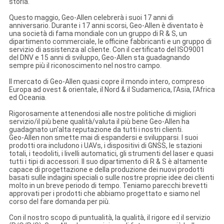
storia.
Questo maggio, Geo-Allen celebrerà i suoi 17 anni di
anniversario. Durante i 17 anni scorsi, Geo-Allen è diventato è
una società di fama mondiale con un gruppo di R & S, un
dipartimento commerciale, le officine fabbricanti e un gruppo di
servizio di assistenza al cliente. Con il certificato del ISO9001
del DNV e 15 anni di sviluppo, Geo-Allen sta guadagnando
sempre più il riconoscimento nel nostro campo.
Il mercato di Geo-Allen quasi copre il mondo intero, compreso
Europa ad ovest & orientale, il Nord & il Sudamerica, l'Asia, l'Africa
ed Oceania.
Rigorosamente attenendosi alle nostre politiche di migliori
servizio/il più bene qualità/valuta il più bene Geo-Allen ha
guadagnato un'alta reputazione da tutti i nostri clienti.
Geo-Allen non smette mai di espandersi e svilupparsi. I suoi
prodotti ora includono i UAVs, i dispositivi di GNSS, le stazioni
totali, i teodoliti, i livelli automatici, gli strumenti del laser e quasi
tutti i tipi di accessori. Il suo dipartimento di R & S è altamente
capace di progettazione e della produzione dei nuovi prodotti
basati sulle indagini speciali o sulle nostre proprie idee dei clienti
molto in un breve periodo di tempo. Teniamo parecchi brevetti
approvati per i prodotti che abbiamo progettato e siamo nel
corso del fare domanda per più.
Con il nostro scopo di puntualità, la qualità, il rigore ed il servizio