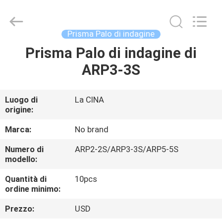
2020
-
2025
GEO-
ALLEN
Prisma Palo di indagine
CO.,LTD..
All
Rights
Prisma Palo di indagine di
CASA
Reserved.
ARP3-3S
PRODOTTI
Luogo di
La CINA
origine:
CIRCA
NOI
Marca:
No brand
Numero di
ARP2-2S/ARP3-3S/ARP5-5S
modello:
GIRO
DELLA
Quantità di
10pcs
ordine minimo:
FABBRICA
Prezzo:
USD