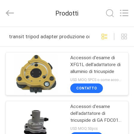
2020
-
2025
Prodotti
GEO-
ALLEN
CO.,LTD..
All
Rights
CASA
Reserved.
transit tripod adapter produzione online
PRODOTTI
Accessori d'esame di
XFG1L dell'adattatore di
CIRCA
alluminio di tricuspide
NOI
USD MOQ:5PCS o come acconsentito
CONTATTO
GIRO
Accessori d'esame
DELLA
dell'adattatore di
FABBRICA
tricuspide di GA FDC01D
GY Y
USD MOQ:50pcs