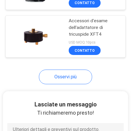
CONTROLLO
CONTATTO
DI
Accessori d'esame
QUALITÀ
dell'adattatore di
tricuspide XFT4
CONTATTICI
USD MOQ:10pcs
CONTATTO
NOTIZIE
Osservi più
CASI
MAPPA
Lasciate un messaggio
DEL
Ti richiameremo presto!
SITO